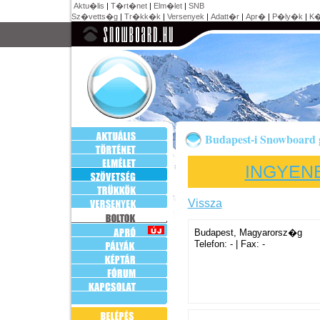
Aktu�lis
|
T�rt�net
|
Elm�let
|
SNB
Sz�vetts�g
|
Tr�kk�k
|
Versenyek
|
Adatt�r
|
Apr�
|
P�ly�k
|
K�
Budapest-i Snowboard 
INGYEN
Vissza
Budapest, Magyarorsz�g
Telefon: - | Fax: -