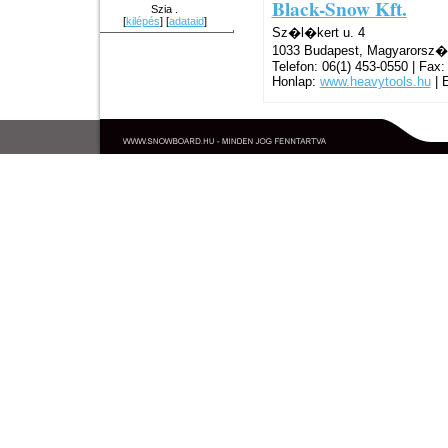
Black-Snow Kft.
Szia .
[
kilépés
] [
adataid
]
Sz�l�kert u. 4
1033 Budapest, Magyarorsz�
Telefon: 06(1) 453-0550 | Fax:
Honlap:
www.heavytools.hu
| 