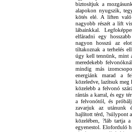
biztosítjuk a mozgásun
alapokon nyugszik, teg
kötés elé. A liften való
nagyobb részét a lift v
lábainkkal. Legfokép
elfáradni egy hossza
nagyon hosszú az elot
tiltakoznak a terhelés el
úgy kell tennünk, mint 
meredekebb felvonóknál a
mindig más izomcsopor
energiánk marad a fe
közeledve, lazítsuk meg 
közelebb a felvonó szárá
rántás a karral, és egy t
a felvonótól, és próbá
zavarjuk az utánunk ér
hajlított térd, ?súlypont 
közelében, ?láb tartja 
egyenestol. Eloforduló h