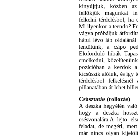
kinyújtjuk, közben a
fellökjük magunkat in
felkelni térdelésbol, ha 
Mi ilyenkor a teendo? Fe
vágva próbáljuk átfordít
hátul lévo láb oldaláná
lendítünk, a csípo ped
Eloforduló hibák Tapasz
emelkedni, közelítenünk
pozícióban a kezdok a 
kicsúszik alóluk, és így 
térdelésbol felkelésnél
pillanatában át lehet bill
Csúsztatás (rollozás)
A deszka hegyélén való 
hogy a deszka hosszt
esésvonalára.A lejto e
feladat, de megéri, mert
már nincs olyan kijelöl