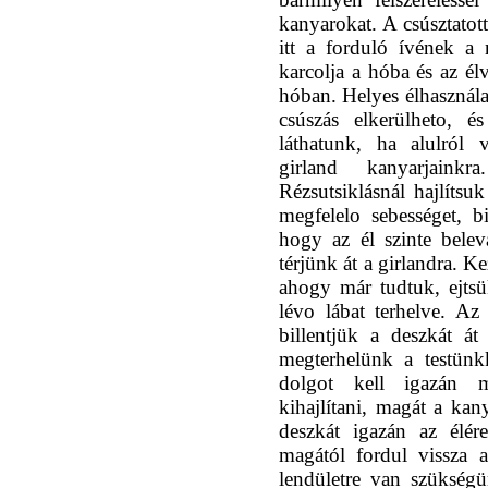
kanyarokat. A csúsztatot
itt a forduló ívének a
karcolja a hóba és az élv
hóban. Helyes élhasználatt
csúszás elkerülheto, 
láthatunk, ha alulról 
girland kanyarjain
Rézsutsiklásnál hajlítsu
megfelelo sebességet, b
hogy az él szinte bele
térjünk át a girlandra. 
ahogy már tudtuk, ejtsük
lévo lábat terhelve. Az
billentjük a deszkát át
megterhelünk a testünk
dolgot kell igazán 
kihajlítani, magát a kan
deszkát igazán az élére
magától fordul vissza 
lendületre van szükségü