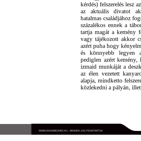
kérdés) felszerelés lesz 
az aktuális divatot ak
hatalmas családjához fogs
százalékos ennek a táb
tartja magát a kemény f
vagy tájékozott akkor 
azért puha hogy kényelm
és könnyebb legyen a
pediglen azért kemény, 
izmaid munkáját a deszk
az élen vezetett kanya
alapja, mindketto felszer
közlekedni a pályán, ille