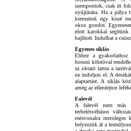
szempontok, csak itt foko
nyújtására. Ha a pálya 
keressünk egy kissé me
okoz gondot. Egyenesen
elott karokkal segítün
hajlított. Indulhat a csúsz
Egyenes siklás
Ehhez a gyakorlathoz
hosszú kifutóval rendelk
az oktató tartsa a tanít
ne induljon el. A deszká
alaptartást. A siklás 
amég az ellenlejton lefé
Falevél
A falevél nem más m
terhelésvéltásos válto
esésvonalra meroleges l
helyezzük át a testsúlyun
a deszka orra megindul a