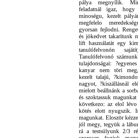
pálya megnyílik. Mi
feladatnál igaz, hogy
minoségu, kezelt pály
megfelelo meredekség
gyorsan fejlodni. Renge
és jókedvet takarítunk 
lift használatát egy ki
tanulófelvonón sajátí
Tanulófelvonó számunk
tulajdonságai: ?egyenes
kanyar nem töri meg,
kezelt talajú, ?kimond
nagyot, ?kiszállásnál 
mielott beállnánk a sorba
és szoktassuk magunkat
következo: az elol lévo
kötés elott nyugszik. 
magunkat. Eloször kézzel
jól megy, tegyük a lábu
rá a testsúlyunk 2/3 r
szorosan fogjuk magu