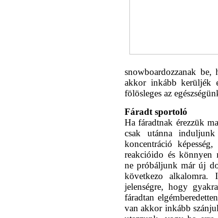
snowboardozzanak be, h
akkor inkább kerüljék e
fölösleges az egészségün
Fáradt sportoló
Ha fáradtnak érezzük ma
csak utánna induljunk
koncentráció képesség,
reakcióido és könnyen 
ne próbáljunk már új d
következo alkalomra. I
jelenségre, hogy gyak
fáradtan elgémberedette
van akkor inkább szánjuk