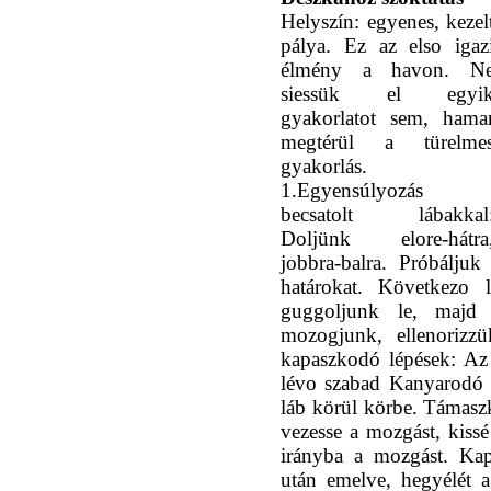
Helyszín: egyenes, kezel
pálya. Ez az elso igaz
élmény a havon. N
siessük el egyi
gyakorlatot sem, hama
megtérül a türelme
gyakorlás.
1.Egyensúlyozás
becsatolt lábakkal
Doljünk elore-hátra
jobbra-balra. Próbálju
határokat. Következo l
guggoljunk le, majd 
mozogjunk, ellenorizz
kapaszkodó lépések: Az 
lévo szabad Kanyarodó 
láb körül körbe. Támaszk
vezesse a mozgást, kissé
irányba a mozgást. Ka
után emelve, hegyélét 