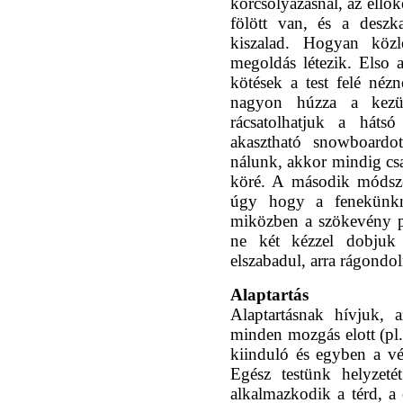
korcsolyázásnál, az ellök
fölött van, és a deszk
kiszalad. Hogyan köz
megoldás létezik. Elso 
kötések a test felé né
nagyon húzza a kezü
rácsatolhatjuk a háts
akasztható snowboardo
nálunk, akkor mindig cs
köré. A második módsze
úgy hogy a fenekünkné
miközben a szökevény p
ne két kézzel dobjuk
elszabadul, arra rágondoln
Alaptartás
Alaptartásnak hívjuk, 
minden mozgás elott (pl. 
kiinduló és egyben a vé
Egész testünk helyzeté
alkalmazkodik a térd, a c