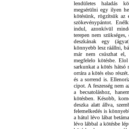
lendületes haladás 
megsérülni egy ilyen he
kötésünk, rögzítsük az 
szökevénypántot. Enélk
indul, azonkívül mind
terepen nem szükséges,
deszkának egy (ágyat
könnyebb lesz ráállni, b
már nem csúszhat el, 
megfelelo kötésbe. Elo
sarkunkat a kötés hátsó 
orrára a kötés elso részé
és a sorrend is. Ellenor
cipot. A feszesség nem az
a becsatoláshoz, han
kötésben. Késobb, komo
deszka alatt állva, sze
felemelkedés is könnyeb
a hátul lévo lábat betám
lévo lábbal a kötésbe lé