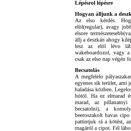
Lépésrol lépésre
Hogyan álljunk a desz
Az elso kérdés. Hog
elöl(regular), avagy jo
elsore természetesebb(
állj a deszkán ahogy kilé
lesz az elöl lévo lá
wakeboardozol, vagy a 
csak az elso nap végén fo
Becsatolás
A megfelelo pályaszakas
egyenes sík terület, ami j
haladása közben. Legelosz
hótól. Ha ez elmarad é
marad, az pillanatny
becsatolni), a komoly
beeroszakolt havas cip
pattintjuk rá a kötést, 
magáról a cipot. Fél lá