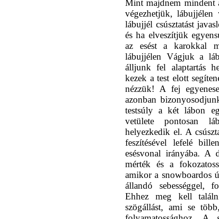
Mint majdnem mindent a
végezhetjük, lábujjélen
lábujjél csúsztatást jav
és ha elveszítjük egyen
az esést a karokkal m
lábujjélen Vágjuk a lá
álljunk fel alaptartás 
kezek a test elott segít
nézzük! A fej egyenese
azonban bizonyosodjunk
testsúly a két lábon e
vetülete pontosan l
helyezkedik el. A csúszt
feszítésével lefelé bil
esésvonal irányába. A d
mérték és a fokozatoss
amikor a snowboardos úg
állandó sebességgel, f
Ehhez meg kell találn
szögállást, ami se töb
folyamatossághoz. A s