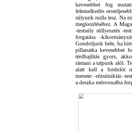
kevesebbet fog mutat
felemelkedés eroteljeseb
súlyunk nulla lesz. Na ezt
megkezdéséhez. A Magas 
-testsúly süllyesztés -t
forgatása -kikormányzá
Gondoljunk bele, ha hir
pillanatka kevesebbet f
térdhajlítás gyors, ak
rántani a talpunk alól. T
alatt kell a fordulót 
menete: -rézsútsiklás -tes
a deszka esésvonalba for