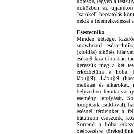
kötésbe, legyen a testsúl
miközben az ujjainko
"sarokél" becsatolás kön
nekik a felemelkedéssel 
Eséstecnika
Minden kétséget kizáró
snowboard eséstechnika
(kioldás) síkötés hiányá
esésnél laza tónusban ta
keressük meg a két test
érkezhetünk a hóba: 
lábujjél). Lábujjél (ha
mellkast és alkarokat, 
helyzetben fenntartva n
esemény lefolyását. So
tompítsuk csuklóval), ha
esésnél térdeinket a fe
hátunkon csúszunk, köz
Sorrend a hóba érkezés
beérkezésre törekedjün