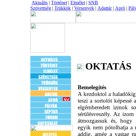
Aktuális
|
Történet
|
Elmélet
|
SNB
Szövettség
|
Trükkök
|
Versenyek
|
Adattár
|
Apró
|
Pál
OKTATÁS
Bemelegítés
A kezdoktol a haladókig
teszi a sortolót képessé
elgémberedett izmok s
sérülésveszély. Az izom 
átmozgassuk és, hogy a
egyik nem pótolhatja a 
addig, amég a vastag ru