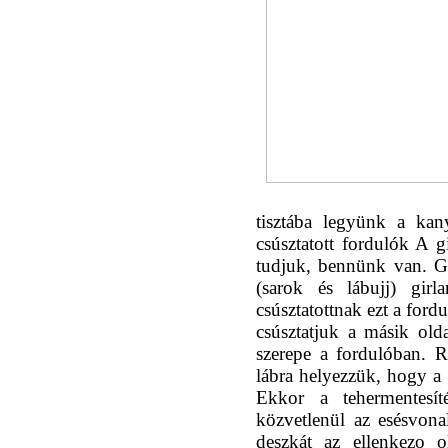
tisztába legyünk a kany
csúsztatott fordulók A g
tudjuk, bennünk van. Go
(sarok és lábujj) girl
csúsztatottnak ezt a fordu
csúsztatjuk a másik olda
szerepe a fordulóban. Ré
lábra helyezzük, hogy a 
Ekkor a tehermentesít
közvetlenül az esésvona
deszkát az ellenkezo o