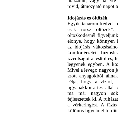
utazzunk, vagy ha erre
rövid, átmozgató napot t
Idojárás és öltözék
Egyik tanárom kedvelt 
csak rossz öltözék"
öltözködésnél figyeljün
elonye, hogy könnyen i
az idojárás változásaih
komfortérzetet biztosí
izzedtságot a testtol és,
legyenek egyben. A köz
Mivel a levego nagyon jó
szott anyagokból állnak
célja, hogy a víztol, 
ugyanakkor a test által 
ma már nagyon sokfé
fejlesztettek ki. A ruház
a vérkeringést. A fázá
különös figyelmet fordíts