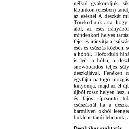
nélkül gyakoroljuk, sí
lábunkon (élesben) tanul
az esésnél A deszkát mi
Törekedjünk arra, hogy
alól, az esés irányábó
mindenkori helyes tartás:
fejet és irányítja a csús
esés és csúszás közben, s
a hóból. Eloforduló hibá
is leér a hóba, a desz
snowboardos teljes súly
deszkájával. Fenéken 
egyfajta pattogó mozgás
kinyomja, majd az él újb
újból rossz helyen lesz,
és fájós sípcsontú t
csúszásnál ha a deszka
bármilyen okból leenge
bukfenc tanúi lehetünk, ah
Deszkához szoktatás