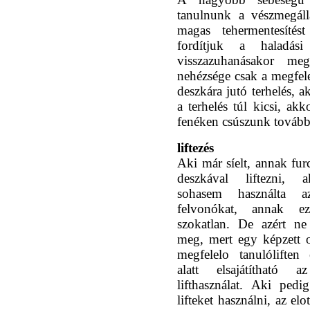
tanulnunk a vészmegállá
magas tehermentesítés
fordítjuk a haladás
visszazuhanásakor me
nehézsége csak a megfele
deszkára jutó terhelés, 
a terhelés túl kicsi, ak
fenéken csúszunk tovább
liftezés
Aki már síelt, annak fur
deszkával liftezni,
sohasem használta a
felvonókat, annak e
szokatlan. De azért ne
meg, mert egy képzett o
megfelelo tanulólifte
alatt elsajátítható a
lifthasználat. Aki pedi
lifteket használni, az el