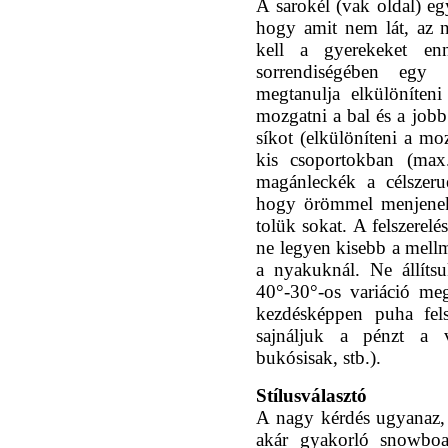
A sarokél (vak oldal) e
hogy amit nem lát, az n
kell a gyerekeket en
sorrendiségében egy 
megtanulja elkülöníteni
mozgatni a bal és a jobb t
síkot (elkülöníteni a moz
kis csoportokban (max.
magánleckék a célszeru
hogy örömmel menjenek 
tolük sokat. A felszerel
ne legyen kisebb a mell
a nyakuknál. Ne állíts
40°-30°-os variáció megf
kezdésképpen puha fels
sajnáljuk a pénzt a v
bukósisak, stb.).
Stílusválasztó
A nagy kérdés ugyanaz,
akár gyakorló snowbo