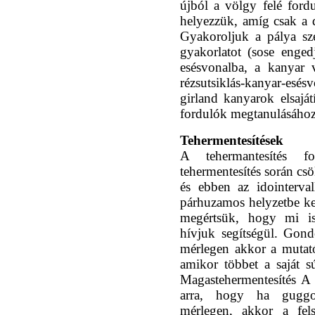
újból a völgy felé fordu
helyezzük, amíg csak a d
Gyakoroljuk a pálya sz
gyakorlatot (sose enge
esésvonalba, a kanyar v
rézsutsiklás-kanyar-esés
girland kanyarok elsaját
fordulók megtanulásához
Tehermentesítések
A tehermantesítés 
tehermentesítés során cs
és ebben az idointerva
párhuzamos helyzetbe k
megértsük, hogy mi is
hívjuk segítségül. Gon
mérlegen akkor a mutat
amikor többet a saját 
Magastehermentesítés A
arra, hogy ha guggol
mérlegen, akkor a fel