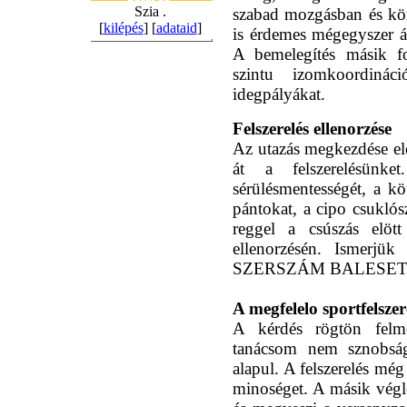
Szia .
szabad mozgásban és köz
[
kilépés
] [
adataid
]
is érdemes mégegyszer át
A bemelegítés másik fo
szintu izomkoordinác
idegpályákat.
Felszerelés ellenorzése
Az utazás megkezdése el
át a felszerelésünke
sérülésmentességét, a kö
pántokat, a cipo csuklósz
reggel a csúszás elött
ellenorzésén. Ismerjü
SZERSZÁM BALESET
A megfelelo sportfelszer
A kérdés rögtön felme
tanácsom nem sznobság
alapul. A felszerelés még
minoséget. A másik végl