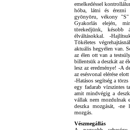
emelkedéssel kontrollálu
hóba, látni és érezn
gyönyöru, vékony "S" 
Gyakorlás elején, m
törekedjünk, késobb 
élváltásokkal. -Hajlít
Tökéletes végrehajtásn
aktuális hegyélen van. S
az élen ott van a testsú
billentsük a deszkát az é
lesz az eredménye! -A des
az esésvonal elérése elo
-Hatásos segítség a törzs 
egy fadarab vízszintes t
amit mindvégig a deszka 
vállak nem mozdulnak el
deszka mozgását, -ne l
mozgás.
Vészmegállás
A nagyobb sebeségu 