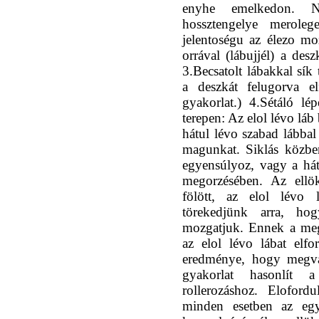
enyhe emelkedon. 
hossztengelye meroleg
jelentoségu az élezo mo
orrával (lábujjél) a des
3.Becsatolt lábakkal sík
a deszkát felugorva el
gyakorlat.) 4.Sétáló lép
terepen: Az elol lévo láb
hátul lévo szabad lábbal
magunkat. Siklás közbe
egyensúlyoz, vagy a hát
megorzésében. Az ellök
fölött, az elol lévo
törekedjünk arra, ho
mozgatjuk. Ennek a meg
az elol lévo lábat elf
eredménye, hogy megvál
gyakorlat hasonlít 
rollerozáshoz. Eloford
minden esetben az egy