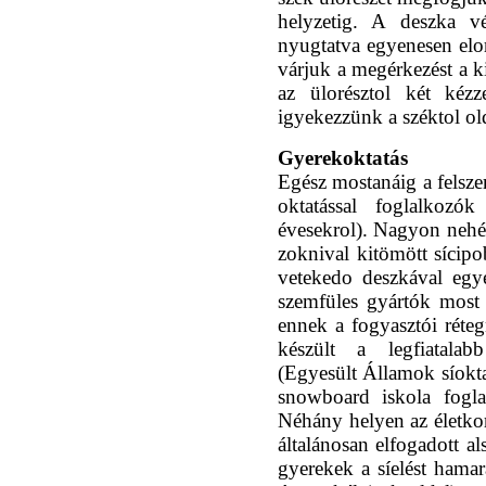
helyzetig. A deszka vé
nyugtatva egyenesen elor
várjuk a megérkezést a ki
az ülorésztol két kézz
igyekezzünk a széktol ol
Gyerekoktatás
Egész mostanáig a felsze
oktatással foglalkozó
évesekrol). Nagyon nehéz 
zoknival kitömött sícipo
vetekedo deszkával egy
szemfüles gyártók most
ennek a fogyasztói réteg
készült a legfiatala
(Egyesült Államok síokta
snowboard iskola fogla
Néhány helyen az életkor 
általánosan elfogadott a
gyerekek a síelést hamar