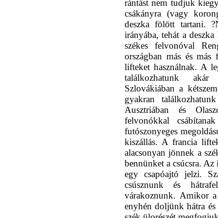
rántást nem tudjuk kiegy
csákányra (vagy koron
deszka fölött tartani. 
irányába, tehát a deszka
székes felvonóval Reng
országban más és más f
lifteket használnak. A l
találkozhatunk akár
Szlovákiában a kétszem
gyakran találkozhatunk
Ausztriában és Olas
felvonókkal csábítan
futószonyeges megoldású 
kiszállás. A francia lif
alacsonyan jönnek a szé
bennünket a csúcsra. Az 
egy csapóajtó jelzi. Sz
csúsznunk és hátrafe
várakoznunk. Amikor a 
enyhén doljünk hátra és 
szék ülorészét megfogjuk