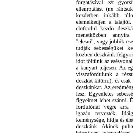
forgatásával ezt gyors
ellenrotálást (ne rántsu
kezdetben inkább túl
elemelkedjen a talajtól
elofordul kezdo deszká
menetközben annyira 
"elesni", vagy jobbik es
tudják sebességüket k
közben deszkánk felgyors
idot töltünk az esésvona
a kanyart teljesen. Az e
visszafordulunk a rézs
deszkát kitörni), és csa
deszkánkat. Az eredmén
lesz. Egyenletes sebess
figyelmet lehet szánni. 
fordulónál végre arra 
igazán tervezték. Id
keménysége, hídja és éle
deszkánk. Akinek puha
bármilyen felszereléssel