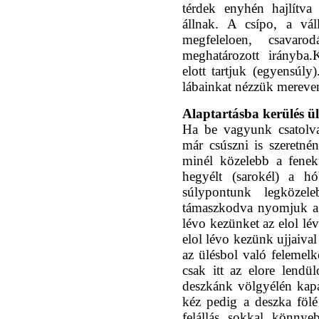
térdek enyhén hajlítva
állnak. A csípo, a vál
megfeleloen, csavar
meghatározott irányba
elott tartjuk (egyensúly
lábainkat nézzük mereve
Alaptartásba kerülés ül
Ha be vagyunk csatolv
már csúszni is szeretn
minél közelebb a fene
hegyélt (sarokél) a h
súlypontunk legköze
támaszkodva nyomjuk a c
lévo kezünket az elol lé
elol lévo kezünk ujjaiva
az ülésbol való felemelk
csak itt az elore lendü
deszkánk völgyélén kap
kéz pedig a deszka fölé
felállás sokkal könnyeb