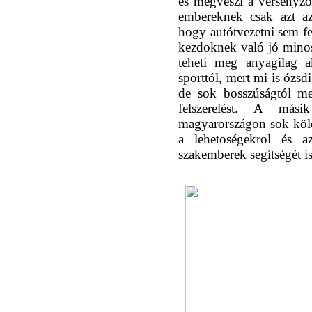
és megveszi a versenyzo
embereknek csak azt az
hogy autótvezetni sem fe
kezdoknek való jó minosé
teheti meg anyagilag a
sporttól, mert mi is ózsd
de sok bosszúságtól me
felszerelést. A má
magyarországon sok köl
a lehetoségekrol és 
szakemberek segítségét is