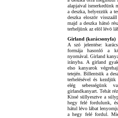
alapjaival ismerkedünk m
a deszka, helyezzük a te
deszka eloször visszaál
majd a deszka hátsó rés
terheljünk az elöl lévö lá
Girland (karácsonyfa)
A szó jelentése: karác
formája hasonló a kö
nyomával. Girland kanyar
irányba. A girland gyako
elso kanyarok végrehaj
tetején. Billentsük a des
terhelésével és kezdjük
elég sebességünk va
girlandkanyart. Tehát ré
Kissé süllyesztve a súlyp
hegy felé fordulunk, és
hátul lévo lábat lenyomj
a hegy felé fordul. Miel