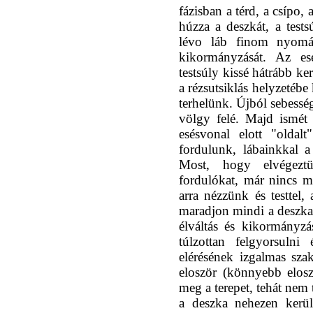
fázisban a térd, a csípo,
húzza a deszkát, a tests
lévo láb finom nyomás
kikormányzását. Az es
testsúly kissé hátrább ke
a rézsutsiklás helyzetébe
terhelünk. Újból sebessé
völgy felé. Majd ismét 
esésvonal elott "oldalt
fordulunk, lábainkkal 
Most, hogy elvégeztü
fordulókat, már nincs 
arra nézzünk és testtel,
maradjon mindi a deszka 
élváltás és kikormányz
túlzottan felgyorsulni
elérésének izgalmas sza
eloször (könnyebb eloszö
meg a terepet, tehát nem
a deszka nehezen kerül