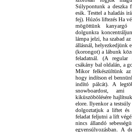
Súlypontunk a deszka fe
esik. Testtel a haladás i
fej). Húzós liftezés Ha v
mögöttünk kanyargó 
dolgunkra koncentráljun
lámpa jelzi, ha szabad az
állásnál, helyezkedjünk e
(korongot) a lábunk közé
feladatnál. (A regula
csákány bal oldalán, a g
Mikor felkészültünk az 
hogy indítson el bennünk
indító pálcát). A legt
snowboardost, ami 
kiküszöbölésére hajlítsu
elore. Ilyenkor a testsúl
dolgoztatjuk a liftet é
feladat feljutni a lift vé
nincs állandó sebességü
egyensúlyozásban. A de