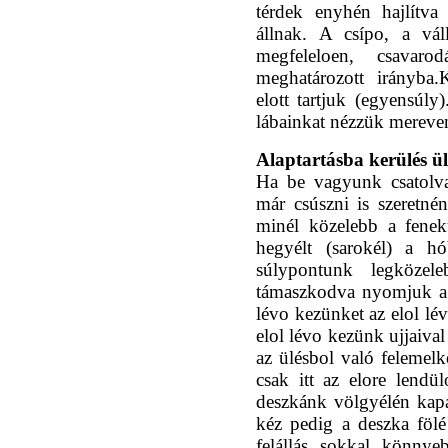
térdek enyhén hajlítva
állnak. A csípo, a vál
megfeleloen, csavar
meghatározott irányba
elott tartjuk (egyensúly
lábainkat nézzük mereve
Alaptartásba kerülés ül
Ha be vagyunk csatolv
már csúszni is szeretn
minél közelebb a fene
hegyélt (sarokél) a h
súlypontunk legköze
támaszkodva nyomjuk a c
lévo kezünket az elol lé
elol lévo kezünk ujjaiva
az ülésbol való felemelk
csak itt az elore lendü
deszkánk völgyélén kap
kéz pedig a deszka fölé
felállás sokkal könnyeb