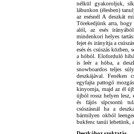
nélkül gyakoroljuk, sí
lábunkon (élesben) tanul
az esésnél A deszkát mi
Törekedjünk arra, hogy
alól, az esés irányábó
mindenkori helyes tartás:
fejet és irányítja a csús
esés és csúszás közben, s
a hóból. Eloforduló hibá
is leér a hóba, a desz
snowboardos teljes súly
deszkájával. Fenéken 
egyfajta pattogó mozgás
kinyomja, majd az él újb
újból rossz helyen lesz,
és fájós sípcsontú t
csúszásnál ha a deszka
bármilyen okból leenge
bukfenc tanúi lehetünk, ah
Deszkához szoktatás