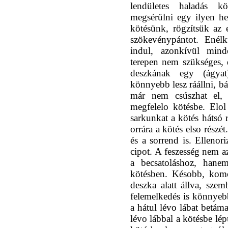
lendületes haladás 
megsérülni egy ilyen he
kötésünk, rögzítsük az 
szökevénypántot. Enélk
indul, azonkívül mind
terepen nem szükséges,
deszkának egy (ágyat
könnyebb lesz ráállni, b
már nem csúszhat el, 
megfelelo kötésbe. Elo
sarkunkat a kötés hátsó 
orrára a kötés elso részé
és a sorrend is. Ellenor
cipot. A feszesség nem az
a becsatoláshoz, han
kötésben. Késobb, komo
deszka alatt állva, sze
felemelkedés is könnyeb
a hátul lévo lábat betám
lévo lábbal a kötésbe lé