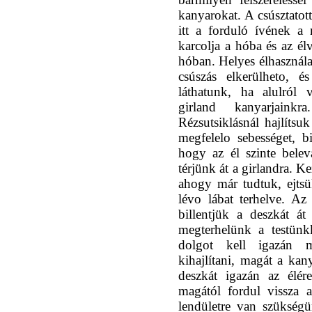
kanyarokat. A csúsztatot
itt a forduló ívének a
karcolja a hóba és az élv
hóban. Helyes élhasználatt
csúszás elkerülheto, 
láthatunk, ha alulról 
girland kanyarjain
Rézsutsiklásnál hajlítsu
megfelelo sebességet, b
hogy az él szinte bele
térjünk át a girlandra. 
ahogy már tudtuk, ejtsük
lévo lábat terhelve. Az
billentjük a deszkát át
megterhelünk a testünk
dolgot kell igazán 
kihajlítani, magát a kan
deszkát igazán az élére
magától fordul vissza 
lendületre van szükségü