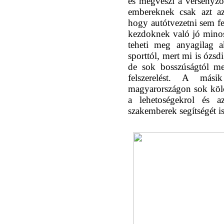
és megveszi a versenyzo
embereknek csak azt az
hogy autótvezetni sem fe
kezdoknek való jó minosé
teheti meg anyagilag a
sporttól, mert mi is ózsd
de sok bosszúságtól me
felszerelést. A má
magyarországon sok köl
a lehetoségekrol és 
szakemberek segítségét is