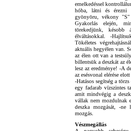
emelkedéssel kontrollálu
hóba, látni és érezn
gyönyöru, vékony "S" 
Gyakorlás elején, m
törekedjünk, késobb 
élváltásokkal. -Hajlít
Tökéletes végrehajtásn
aktuális hegyélen van. S
az élen ott van a testsú
billentsük a deszkát az é
lesz az eredménye! -A des
az esésvonal elérése elo
-Hatásos segítség a törzs 
egy fadarab vízszintes t
amit mindvégig a deszka 
vállak nem mozdulnak el
deszka mozgását, -ne l
mozgás.
Vészmegállás
A nagyobb sebeségu 