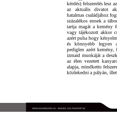
kérdés) felszerelés lesz 
az aktuális divatot ak
hatalmas családjához fogs
százalékos ennek a táb
tartja magát a kemény f
vagy tájékozott akkor 
azért puha hogy kényelm
és könnyebb legyen a
pediglen azért kemény, 
izmaid munkáját a deszk
az élen vezetett kanya
alapja, mindketto felszer
közlekedni a pályán, ille