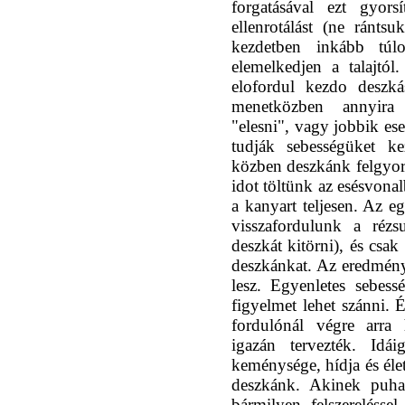
forgatásával ezt gyors
ellenrotálást (ne rántsu
kezdetben inkább túl
elemelkedjen a talajtól
elofordul kezdo deszká
menetközben annyira 
"elesni", vagy jobbik es
tudják sebességüket k
közben deszkánk felgyors
idot töltünk az esésvona
a kanyart teljesen. Az e
visszafordulunk a rézs
deszkát kitörni), és csa
deszkánkat. Az eredmén
lesz. Egyenletes sebess
figyelmet lehet szánni. 
fordulónál végre arra 
igazán tervezték. Id
keménysége, hídja és éle
deszkánk. Akinek puha
bármilyen felszereléssel