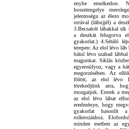
enyhe emelkedon. 
hossztengelye meroleg
jelentoségu az élezo mo
orrával (lábujjél) a des
3.Becsatolt lábakkal sík
a deszkát felugorva el
gyakorlat.) 4.Sétáló lép
terepen: Az elol lévo láb
hátul lévo szabad lábbal
magunkat. Siklás közbe
egyensúlyoz, vagy a hát
megorzésében. Az ellök
fölött, az elol lévo
törekedjünk arra, ho
mozgatjuk. Ennek a meg
az elol lévo lábat elf
eredménye, hogy megvál
gyakorlat hasonlít 
rollerozáshoz. Eloford
minden esetben az egy