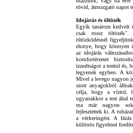
utazzunk, vagy ha erre
rövid, átmozgató napot t
Idojárás és öltözék
Egyik tanárom kedvelt 
csak rossz öltözék"
öltözködésnél figyeljün
elonye, hogy könnyen i
az idojárás változásaih
komfortérzetet biztosí
izzedtságot a testtol és,
legyenek egyben. A köz
Mivel a levego nagyon jó
szott anyagokból állnak
célja, hogy a víztol, 
ugyanakkor a test által 
ma már nagyon sokfé
fejlesztettek ki. A ruház
a vérkeringést. A fázá
különös figyelmet fordíts