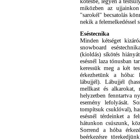
kötésbe, legyen a testsúl
miközben az ujjainko
"sarokél" becsatolás kön
nekik a felemelkedéssel 
Eséstecnika
Minden kétséget kizáró
snowboard eséstechnika
(kioldás) síkötés hiányá
esésnél laza tónusban ta
keressük meg a két test
érkezhetünk a hóba: 
lábujjél). Lábujjél (ha
mellkast és alkarokat, 
helyzetben fenntartva n
esemény lefolyását. So
tompítsuk csuklóval), ha
esésnél térdeinket a fe
hátunkon csúszunk, köz
Sorrend a hóba érkezés
beérkezésre törekedjün