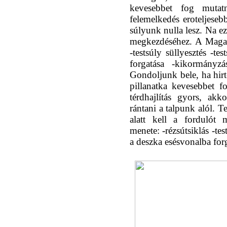
kevesebbet fog mutat
felemelkedés eroteljeseb
súlyunk nulla lesz. Na ezt
megkezdéséhez. A Magas 
-testsúly süllyesztés -t
forgatása -kikormányzá
Gondoljunk bele, ha hir
pillanatka kevesebbet f
térdhajlítás gyors, ak
rántani a talpunk alól. T
alatt kell a fordulót 
menete: -rézsútsiklás -tes
a deszka esésvonalba for