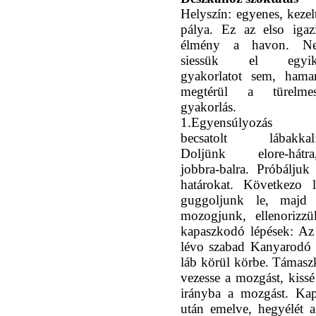
Helyszín: egyenes, kezel
pálya. Ez az elso igaz
élmény a havon. N
siessük el egyi
gyakorlatot sem, hama
megtérül a türelme
gyakorlás.
1.Egyensúlyozás
becsatolt lábakkal
Doljünk elore-hátra
jobbra-balra. Próbálju
határokat. Következo l
guggoljunk le, majd 
mozogjunk, ellenorizz
kapaszkodó lépések: Az 
lévo szabad Kanyarodó 
láb körül körbe. Támaszk
vezesse a mozgást, kissé
irányba a mozgást. Ka
után emelve, hegyélét 