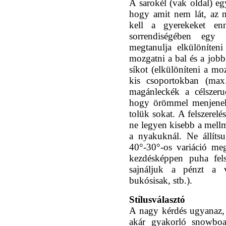
A sarokél (vak oldal) e
hogy amit nem lát, az n
kell a gyerekeket en
sorrendiségében egy 
megtanulja elkülöníteni
mozgatni a bal és a jobb t
síkot (elkülöníteni a moz
kis csoportokban (max.
magánleckék a célszeru
hogy örömmel menjenek 
tolük sokat. A felszerel
ne legyen kisebb a mell
a nyakuknál. Ne állíts
40°-30°-os variáció megf
kezdésképpen puha fels
sajnáljuk a pénzt a v
bukósisak, stb.).
Stílusválasztó
A nagy kérdés ugyanaz,
akár gyakorló snowbo