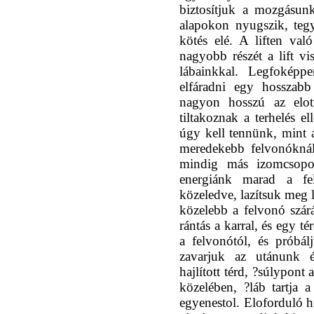
biztosítjuk a mozgásun
alapokon nyugszik, teg
kötés elé. A liften való
nagyobb részét a lift v
lábainkkal. Legfokép
elfáradni egy hossza
nagyon hosszú az elot
tiltakoznak a terhelés el
úgy kell tennünk, mint 
meredekebb felvonóknál a
mindig más izomcsopor
energiánk marad a fe
közeledve, lazítsuk meg 
közelebb a felvonó szárá
rántás a karral, és egy t
a felvonótól, és próbá
zavarjuk az utánunk ér
hajlított térd, ?súlypont 
közelében, ?láb tartja 
egyenestol. Eloforduló h