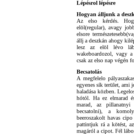
Lépésrol lépésre
Hogyan álljunk a desz
Az elso kérdés. Hog
elöl(regular), avagy jo
elsore természetesebb(
állj a deszkán ahogy kilé
lesz az elöl lévo lá
wakeboardozol, vagy a 
csak az elso nap végén fo
Becsatolás
A megfelelo pályaszakas
egyenes sík terület, ami j
haladása közben. Legelosz
hótól. Ha ez elmarad é
marad, az pillanatny
becsatolni), a komoly
beeroszakolt havas cip
pattintjuk rá a kötést, 
magáról a cipot. Fél lá