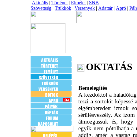
Aktuális
|
Történet
|
Elmélet
|
SNB
Szövettség
|
Trükkök
|
Versenyek
|
Adattár
|
Apró
|
Pál
OKTATÁS
Bemelegítés
A kezdoktol a haladókig
teszi a sortolót képessé
elgémberedett izmok s
sérülésveszély. Az izom 
átmozgassuk és, hogy a
egyik nem pótolhatja a 
addig, amég a vastag ru