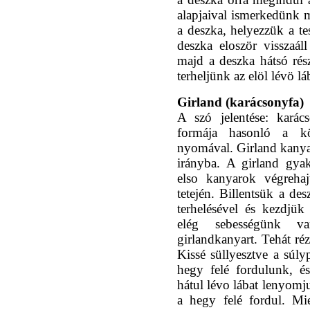
alapjaival ismerkedünk m
a deszka, helyezzük a te
deszka eloször visszaál
majd a deszka hátsó rés
terheljünk az elöl lévö lá
Girland (karácsonyfa)
A szó jelentése: karác
formája hasonló a kö
nyomával. Girland kanyar
irányba. A girland gyako
elso kanyarok végrehaj
tetején. Billentsük a des
terhelésével és kezdjük
elég sebességünk va
girlandkanyart. Tehát ré
Kissé süllyesztve a súlyp
hegy felé fordulunk, és
hátul lévo lábat lenyomj
a hegy felé fordul. Miel