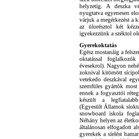
helyzetig. A deszka vé
nyugtatva egyenesen elor
várjuk a megérkezést a ki
az ülorésztol két kézz
igyekezzünk a széktol ol
Gyerekoktatás
Egész mostanáig a felsze
oktatással foglalkozó
évesekrol). Nagyon nehéz 
zoknival kitömött sícipo
vetekedo deszkával egy
szemfüles gyártók most
ennek a fogyasztói réteg
készült a legfiatala
(Egyesült Államok síokta
snowboard iskola fogla
Néhány helyen az életkor 
általánosan elfogadott a
gyerekek a síelést hamar