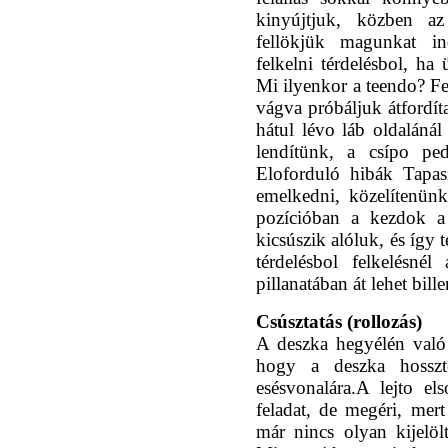
kinyújtjuk, közben a
fellökjük magunkat in
felkelni térdelésbol, ha 
Mi ilyenkor a teendo? Fe
vágva próbáljuk átfordít
hátul lévo láb oldaláná
lendítünk, a csípo ped
Eloforduló hibák Tapasz
emelkedni, közelítenünk
pozícióban a kezdok a 
kicsúszik alóluk, és így 
térdelésbol felkelésnél
pillanatában át lehet bill
Csúsztatás (rollozás)
A deszka hegyélén való 
hogy a deszka hosszt
esésvonalára.A lejto e
feladat, de megéri, mert
már nincs olyan kijelöl