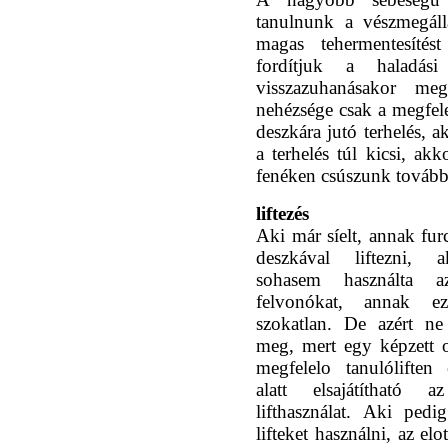
tanulnunk a vészmegállá
magas tehermentesítés
fordítjuk a haladás
visszazuhanásakor me
nehézsége csak a megfele
deszkára jutó terhelés, 
a terhelés túl kicsi, ak
fenéken csúszunk tovább
liftezés
Aki már síelt, annak fur
deszkával liftezni,
sohasem használta a
felvonókat, annak e
szokatlan. De azért ne
meg, mert egy képzett o
megfelelo tanulólifte
alatt elsajátítható a
lifthasználat. Aki pedi
lifteket használni, az el