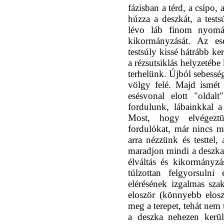
fázisban a térd, a csípo,
húzza a deszkát, a tests
lévo láb finom nyomás
kikormányzását. Az es
testsúly kissé hátrább ke
a rézsutsiklás helyzetébe
terhelünk. Újból sebessé
völgy felé. Majd ismét 
esésvonal elott "oldalt
fordulunk, lábainkkal 
Most, hogy elvégeztü
fordulókat, már nincs 
arra nézzünk és testtel,
maradjon mindi a deszka 
élváltás és kikormányz
túlzottan felgyorsulni
elérésének izgalmas sza
eloször (könnyebb eloszö
meg a terepet, tehát nem
a deszka nehezen kerül