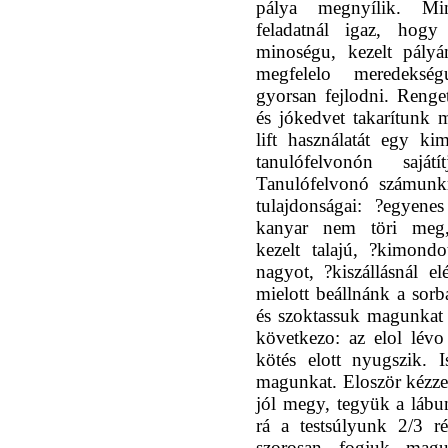
pálya megnyílik. Mi
feladatnál igaz, hogy
minoségu, kezelt pály
megfelelo meredekség
gyorsan fejlodni. Renge
és jókedvet takarítunk 
lift használatát egy ki
tanulófelvonón sajátí
Tanulófelvonó számunk
tulajdonságai: ?egyenes
kanyar nem töri meg,
kezelt talajú, ?kimond
nagyot, ?kiszállásnál 
mielott beállnánk a sorba
és szoktassuk magunkat
következo: az elol lévo
kötés elott nyugszik. 
magunkat. Eloször kézzel
jól megy, tegyük a lábu
rá a testsúlyunk 2/3 r
szorosan fogjuk magu