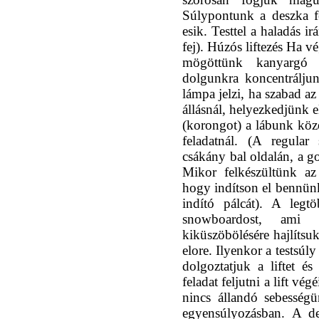
Súlypontunk a deszka fe
esik. Testtel a haladás i
fej). Húzós liftezés Ha v
mögöttünk kanyargó 
dolgunkra koncentráljun
lámpa jelzi, ha szabad az
állásnál, helyezkedjünk e
(korongot) a lábunk közé
feladatnál. (A regula
csákány bal oldalán, a g
Mikor felkészültünk az 
hogy indítson el bennünk
indító pálcát). A legt
snowboardost, ami 
kiküszöbölésére hajlítsu
elore. Ilyenkor a testsúl
dolgoztatjuk a liftet é
feladat feljutni a lift vé
nincs állandó sebességü
egyensúlyozásban. A de