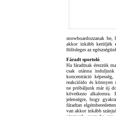
snowboardozzanak be, h
akkor inkább kerüljék e
fölösleges az egészségün
Fáradt sportoló
Ha fáradtnak érezzük ma
csak utánna induljunk
koncentráció képesség,
reakcióido és könnyen 
ne próbáljunk már új d
következo alkalomra. I
jelenségre, hogy gyak
fáradtan elgémberedette
van akkor inkább szánjuk