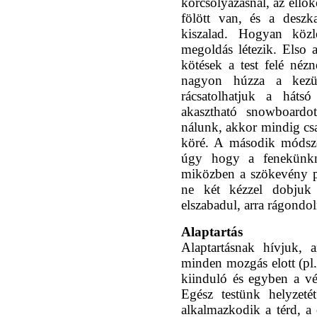
korcsolyázásnál, az ellök
fölött van, és a deszk
kiszalad. Hogyan köz
megoldás létezik. Elso 
kötések a test felé né
nagyon húzza a kezü
rácsatolhatjuk a háts
akasztható snowboardo
nálunk, akkor mindig cs
köré. A második módsze
úgy hogy a fenekünkné
miközben a szökevény p
ne két kézzel dobjuk
elszabadul, arra rágondoln
Alaptartás
Alaptartásnak hívjuk, 
minden mozgás elott (pl. 
kiinduló és egyben a vé
Egész testünk helyzeté
alkalmazkodik a térd, a c