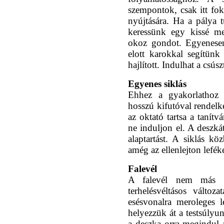
szempontok, csak itt foko
nyújtására. Ha a pálya 
keressünk egy kissé me
okoz gondot. Egyenesen
elott karokkal segítün
hajlított. Indulhat a csúsz
Egyenes siklás
Ehhez a gyakorlathoz
hosszú kifutóval rendelk
az oktató tartsa a tanít
ne induljon el. A deszká
alaptartást. A siklás 
amég az ellenlejton lefé
Falevél
A falevél nem más m
terhelésvéltásos válto
esésvonalra meroleges l
helyezzük át a testsúlyun
a deszka orra megindul a