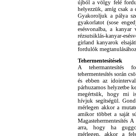
újból a völgy felé fordu
helyezzük, amíg csak a d
Gyakoroljuk a pálya sz
gyakorlatot (sose enge
esésvonalba, a kanyar v
rézsutsiklás-kanyar-esés
girland kanyarok elsaját
fordulók megtanulásához
Tehermentesítések
A tehermantesítés 
tehermentesítés során cs
és ebben az idointerva
párhuzamos helyzetbe k
megértsük, hogy mi is
hívjuk segítségül. Gon
mérlegen akkor a mutat
amikor többet a saját 
Magastehermentesítés A
arra, hogy ha guggol
mérlegen, akkor a fel