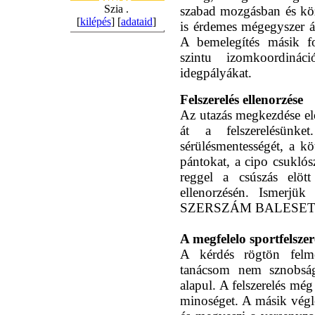
Szia .
szabad mozgásban és köz
[
kilépés
] [
adataid
]
is érdemes mégegyszer át
A bemelegítés másik fo
szintu izomkoordinác
idegpályákat.
Felszerelés ellenorzése
Az utazás megkezdése el
át a felszerelésünke
sérülésmentességét, a kö
pántokat, a cipo csuklósz
reggel a csúszás elött
ellenorzésén. Ismerjü
SZERSZÁM BALESET
A megfelelo sportfelszer
A kérdés rögtön felme
tanácsom nem sznobság
alapul. A felszerelés még
minoséget. A másik végl