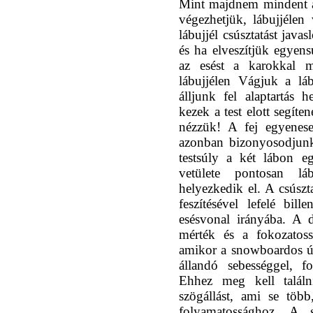
Mint majdnem mindent a
végezhetjük, lábujjélen
lábujjél csúsztatást jav
és ha elveszítjük egyen
az esést a karokkal m
lábujjélen Vágjuk a lá
álljunk fel alaptartás 
kezek a test elott segít
nézzük! A fej egyenese
azonban bizonyosodjunk
testsúly a két lábon e
vetülete pontosan l
helyezkedik el. A csúszt
feszítésével lefelé bil
esésvonal irányába. A d
mérték és a fokozatoss
amikor a snowboardos úg
állandó sebességgel, f
Ehhez meg kell találn
szögállást, ami se töb
folyamatossághoz. A s