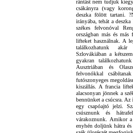
rántást nem tudjuk kiegy
csákányra (vagy koron
deszka fölött tartani. 
irányába, tehát a deszka
székes felvonóval Reng
országban más és más f
lifteket használnak. A l
találkozhatunk akár
Szlovákiában a kétszem
gyakran találkozhatunk
Ausztriában és Olas
felvonókkal csábítan
futószonyeges megoldású 
kiszállás. A francia lif
alacsonyan jönnek a szé
bennünket a csúcsra. Az 
egy csapóajtó jelzi. Sz
csúsznunk és hátrafe
várakoznunk. Amikor a 
enyhén doljünk hátra és 
szék ülorészét megfogjuk