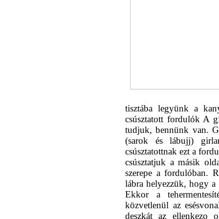
tisztába legyünk a kany
csúsztatott fordulók A g
tudjuk, bennünk van. Go
(sarok és lábujj) girl
csúsztatottnak ezt a fordu
csúsztatjuk a másik olda
szerepe a fordulóban. Ré
lábra helyezzük, hogy a 
Ekkor a tehermentesít
közvetlenül az esésvona
deszkát az ellenkezo o