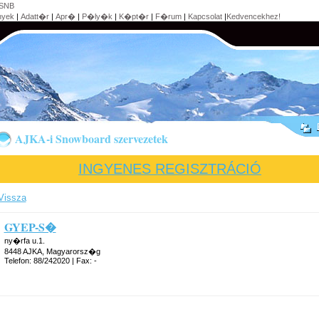
SNB
nyek
|
Adatt�r
|
Apr�
|
P�ly�k
|
K�pt�r
|
F�rum
|
Kapcsolat
|
Kedvencekhez!
AJKA-i Snowboard szervezetek
INGYENES REGISZTRÁCIÓ
Vissza
GYEP-S�
ny�rfa u.1.
8448 AJKA, Magyarorsz�g
Telefon: 88/242020 | Fax: -