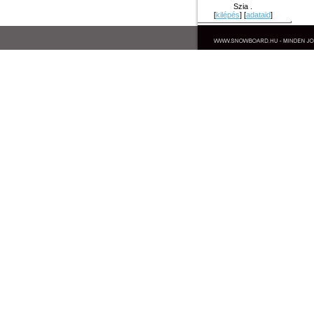
Szia .
[
kilépés
] [
adataid
]