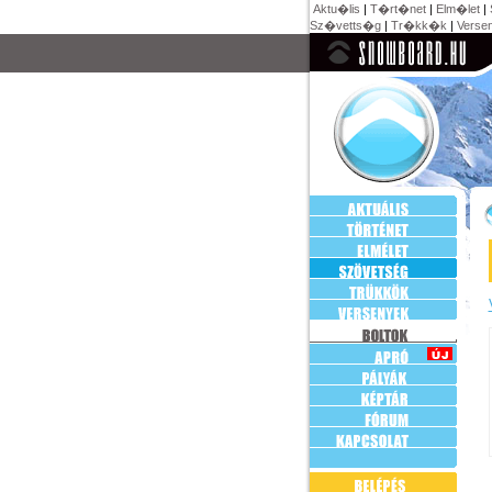
Aktu�lis
|
T�rt�net
|
Elm�let
|
Sz�vetts�g
|
Tr�kk�k
|
Verse