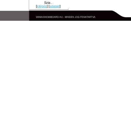
Szia .
[
kilépés
] [
adataid
]