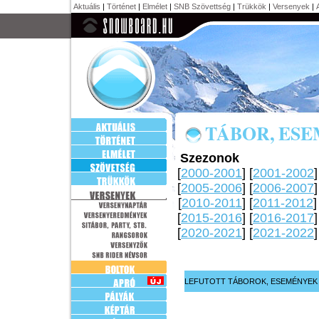
Aktuális
|
Történet
|
Elmélet
|
SNB Szövettség
|
Trükkök
|
Versenyek
|
TÁBOR, ES
Szezonok
[
2000-2001
] [
2001-2002
]
[
2005-2006
] [
2006-2007
]
[
2010-2011
] [
2011-2012
]
[
2015-2016
] [
2016-2017
]
[
2020-2021
] [
2021-2022
]
LEFUTOTT TÁBOROK, ESEMÉNYEK