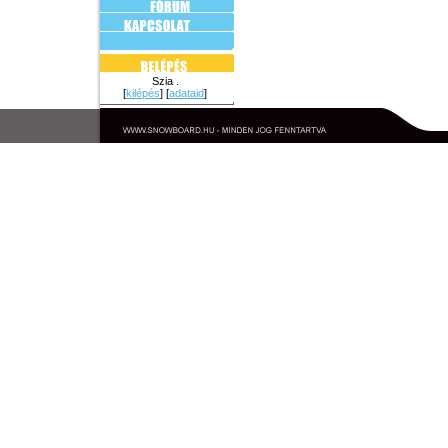
Szia .
[
kilépés
] [
adataid
]