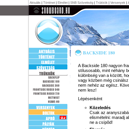
Aktuális
|
Történet
|
Elmélet
|
SNB Szövettség
|
Trükkök
|
Versenyek
|
BACKSIDE 180
A Backside 180 nagyon frank
stílusosabb, mint néhány b
különbség van a között, ho
vagy közben még csinálsz 
nem nehéz az egész. Köve
nem lesz!
Lépésenként
Közeledés
Csak az aranyszabályt
elismételni: maradj a
ne a csípõd!