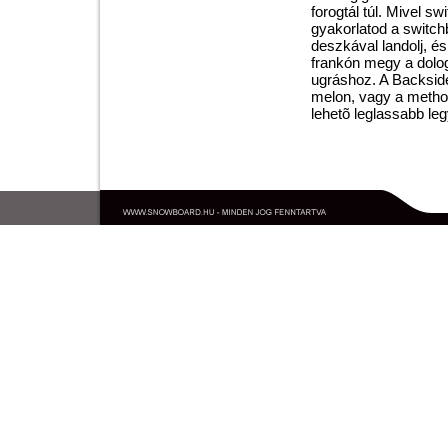
forogtál túl. Mivel s
gyakorlatod a switchb
deszkával landolj, é
frankón megy a dolog
ugráshoz. A Backside
melon, vagy a method 
lehetõ leglassabb leg