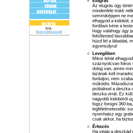
Elugrás
Az elugrás úgy történ
mindenféle trükk nél
semmiképpen ne menj
elhagyod a kidobót, 
fordítani kéne a teste
Szia .
hogy valahogy úgy pr
[
kilépés
] [
adataid
]
felsõtested lassabban
húzd fel a lábaidat, 
egyensúlyra!
Levegõben
Mikor tehát elhagyod 
száznyolcvan fokos f
dolog van, amire min
lazának kell maradn
forduljon, nem szaba
mûködni. Másodszor p
próbálnod a deszka o
deszka orrát. Ez kül
nagyobb kidobóról ug
fogsz forogni 360-ba
legfélelmetesebb: so
nyomhatsz egy grabe
csak akkor, ha bizto
Érkezés
Ha végig a deszkád 