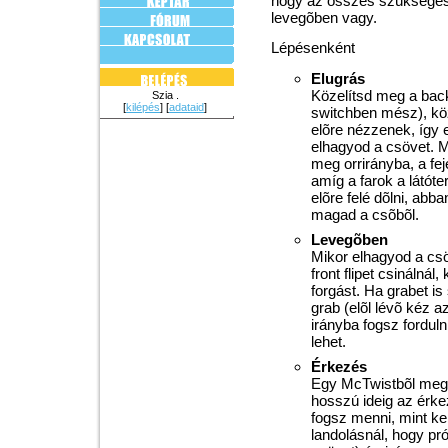
hogy az összes szükséges 
levegõben vagy.
Lépésenként
Elugrás
Közelítsd meg a backs
Szia .
[
kilépés
] [
adataid
]
switchben mész), közb
elõre nézzenek, így e
elhagyod a csövet. Mi
meg orrirányba, a fej
amíg a farok a látót
elõre felé dõlni, abba
magad a csõbõl.
Levegõben
Mikor elhagyod a csöv
front flipet csinálnál
forgást. Ha grabet i
grab (elõl lévõ kéz a
irányba fogsz forduln
lehet.
Érkezés
Egy McTwistbõl megér
hosszú ideig az érke
fogsz menni, mint ke
landolásnál, hogy pr