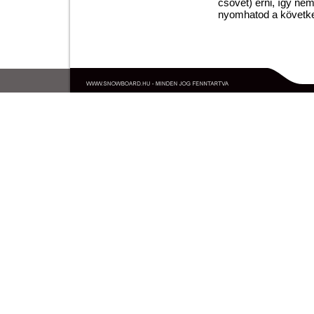
csövet) érni, így nem
nyomhatod a követke