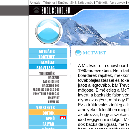
Aktuális
|
Történet
|
Elmélet
|
SNB Szövettség
|
Trükkök
|
Versenyek
|
MCTWIST
A McTwist-et a snowboard l
1980-as években. Nem tart
boarderek rájöttek, mekkor
továbbfejlesztéssel és tök
jutott a legtovább, bár Tr
mögötte. Elméletileg a Mc
invert, a backside falon vé
olyan az egész, mint egy Fo
Ez a trükk valószínûleg a 
amelyeket félcsõben meg t
az okozza, hogy a szokáso
idõd végigvinni a dolgot. Mi
sok backside ugrást, mert 